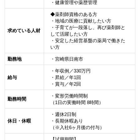
・健康管理や薬歴管理
◆薬剤師資格のある方

・地域の医療に貢献したい方

・子育てが一段落し、再び薬剤師と
求めている人材
して活躍したい方

・安定した経営基盤の薬局で働きた
い方
勤務地
・宮崎県日南市
・年収例／330万円

給与
・昇給／年1回

・賞与／年2回
・変形労働時間制

勤務時間
（1日の実働時間 8時間）
・週休2日制

休日・休暇
・長期休暇あり

（※入社6ヶ月後の付与）
【試用期間】
