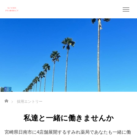
T
o
g
g
l
e
n
a
v
i
g
a
t
i
o
ホーム
採用エントリー
n
私達と一緒に働きませんか
宮崎県日南市に4店舗展開するすみれ薬局であなたも一緒に働