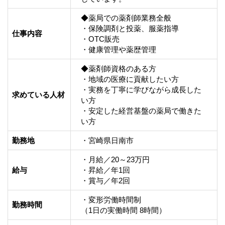
◆薬局での薬剤師業務全般

・保険調剤と投薬、服薬指導

仕事内容
・OTC販売

・健康管理や薬歴管理
◆薬剤師資格のある方

・地域の医療に貢献したい方

・実務を丁寧に学びながら成長した
求めている人材
い方

・安定した経営基盤の薬局で働きた
い方
勤務地
・宮崎県日南市
・月給／20～23万円

給与
・昇給／年1回

・賞与／年2回
・変形労働時間制

勤務時間
（1日の実働時間 8時間）